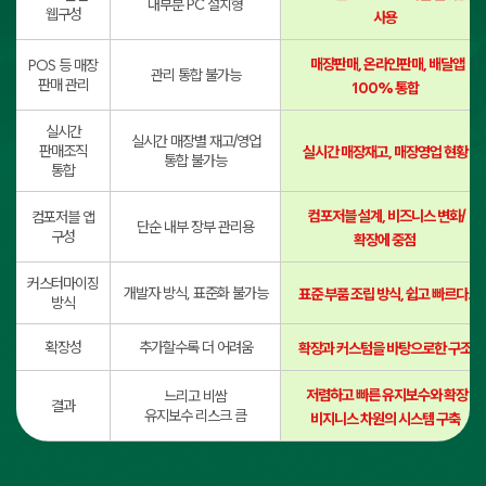
대부분 PC 설치형
웹구성
사용
매장판매, 온라인판매, 배달앱
POS 등 매장
관리 통합 불가능
판매 관리
100% 통합
실시간
실시간 매장별 재고/영업
판매조직
실시간 매장재고, 매장영업 현황
통합 불가능
통합
컴포저블 설계, 비즈니스 변화/
컴포저블 앱
단순 내부 장부 관리용
구성
확장에 중점
커스터마이징
개발자 방식, 표준화 불가능
표준 부품 조립 방식, 쉽고 빠르다.
방식
확장성
추가할수록 더 어려움
확장과 커스텀을 바탕으로한 구조
저렴하고 빠른 유지보수와 확장
느리고 비쌈
결과
유지보수 리스크 큼
비지니스 차원의 시스템 구축