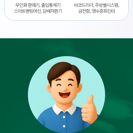
무인화 판매기, 출입통제기
바코드리더, 주방벨시스템,
스마트벤팅머신, 담배자판기
금전함, 영수증프린터