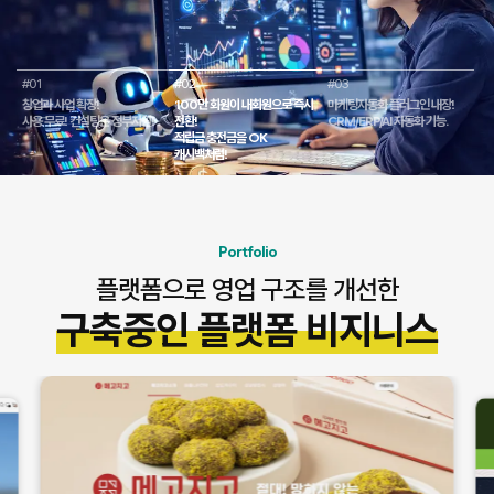
#01
#02
#03
창업과 사업 확장!
100만 회원이 내회원으로 즉시
마케팅자동화 플러그인 내장!
사용 무료! 컨설팅은 정부지원!
전환!
CRM/ERP/AI 자동화 기능.
적립금 충전금을 OK
캐시백처럼!
Portfolio
플랫폼으로 영업 구조를 개선한
구축중인 플랫폼 비지니스