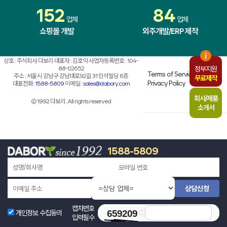
152
84
업체
업체
쇼핑몰 개발
외주개발/ERP 제작
상호 : 주식회사 다보리 대표자 : 김호익 사업자등록번호 : 104-
88-02652
정부지원
Terms of Service
주소 : 서울시 강남구 강남대로92길 31 민석빌딩 6층
무료제작
Privacy Policy
대표전화:
1588-5809
이메일 :
sales@dabory.com
회사/제품
© 1992 다보리. All rights reserved
소개서
1588-5809
상담신청
캡차번호
↻
개인정보 수집동의
입력필수