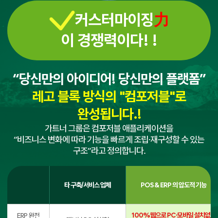
커스터마이징
力
이 경쟁력이다! !
“당신만의 아이디어! 당신만의 플랫폼”
레고 블록 방식의 "컴포저블"로
완성됩니다.!
가트너 그룹은 컴포저블 애플리케이션을
“비즈니스 변화에 따라 기능을 빠르게 조립·재구성할 수 있는
구조”라고 정의합니다.
타 구축/서비스 업체
POS & ERP 의 압도적 기능
100%웹으로 PC∙모바일 설치없이
ERP 완전