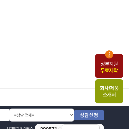
정부지원
무료제작
회사/제품
소개서
상담신청
↻
캡차번호 입력필수